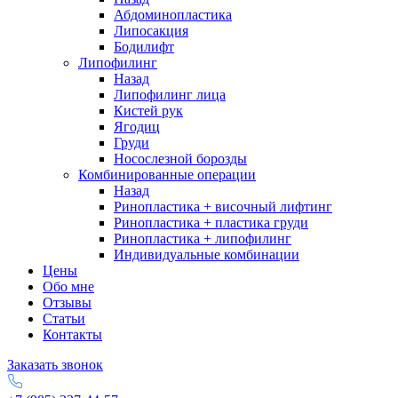
Абдоминопластика
Липосакция
Бодилифт
Липофилинг
Назад
Липофилинг лица
Кистей рук
Ягодиц
Груди
Носослезной борозды
Комбинированные операции
Назад
Ринопластика + височный лифтинг
Ринопластика + пластика груди
Ринопластика + липофилинг
Индивидуальные комбинации
Цены
Обо мне
Отзывы
Статьи
Контакты
Заказать звонок