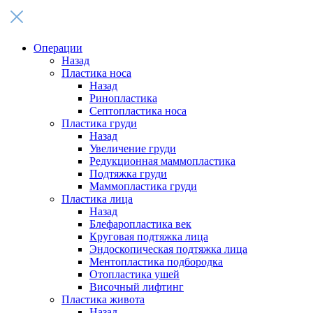
Операции
Назад
Пластика носа
Назад
Ринопластика
Септопластика носа
Пластика груди
Назад
Увеличение груди
Редукционная маммопластика
Подтяжка груди
Маммопластика груди
Пластика лица
Назад
Блефаропластика век
Круговая подтяжка лица
Эндоскопическая подтяжка лица
Ментопластика подбородка
Отопластика ушей
Височный лифтинг
Пластика живота
Назад