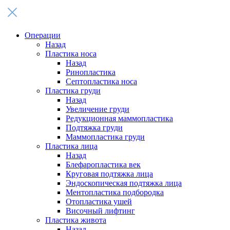
Операции
Назад
Пластика носа
Назад
Ринопластика
Септопластика носа
Пластика груди
Назад
Увеличение груди
Редукционная маммопластика
Подтяжка груди
Маммопластика груди
Пластика лица
Назад
Блефаропластика век
Круговая подтяжка лица
Эндоскопическая подтяжка лица
Ментопластика подбородка
Отопластика ушей
Височный лифтинг
Пластика живота
Назад