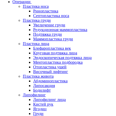
Операции
Пластика носа
Ринопластика
Септопластика носа
Пластика груди
Увеличение груди
Редукционная маммопластика
Подтяжка груди
Маммопластика груди
Пластика лица
Блефаропластика век
Круговая подтяжка лица
Эндоскопическая подтяжка лица
Ментопластика подбородка
Отопластика ушей
Височный лифтинг
Пластика живота
Абдоминопластика
Липосакция
Бодилифт
Липофилинг
Липофилинг лица
Кистей рук
Ягодиц
Груди