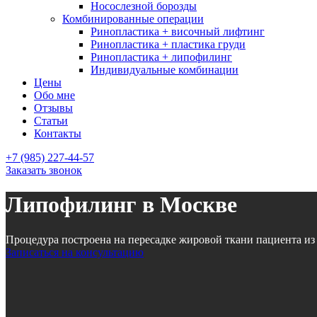
Носослезной борозды
Комбинированные операции
Ринопластика + височный лифтинг
Ринопластика + пластика груди
Ринопластика + липофилинг
Индивидуальные комбинации
Цены
Обо мне
Отзывы
Статьи
Контакты
+7 (985) 227-44-57
Заказать звонок
Липофилинг в Москве
Процедура построена на пересадке жировой ткани пациента из з
Записаться на консультацию