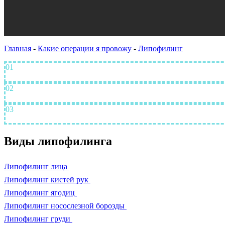
Главная
-
Какие операции я провожу
-
Липофилинг
01
Безопасность пациентов обеспечивается не только хирургом, 
02
Индивидуальный подход к каждому моему пациенту: от перво
03
Использование высокотехнологичного оборудования и препара
Виды липофилинга
Липофилинг лица
Липофилинг кистей рук
Липофилинг ягодиц
Липофилинг носослезной борозды
Липофилинг груди