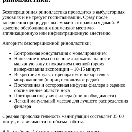
Безоперационная ринопластика проводится в амбулаторных
условиях и не требует госпитализации. Сразу после
завершения процедуры вы сможете отправиться домой. В
качестве обезболивания применяют местную
аппликационную или инфильтрационную анестезию.
Алгоритм безоперационной ринопластики:
Контрольная консультация с моделированием
Нанесение крема на основе лидокаина на нос и
малярную зону с покрытием пленкой (время
выдерживания экспозиции – 10-15 минут)
Вскрытие ампулы с препаратом и набор геля в
микроканюлю (шприц используют редко)
Постепенная и осторожная инфузия филлера в заранее
обозначенные области носа
Повторная инфузия филлера (при необходимости)
Легкий мануальный массаж для лучшего распределения
филлера
Средняя продолжительность манипуляций составляет 35-60
минут, в зависимости от объема работы.
В ближайшие 2-3 суток воздержитесь от резкого