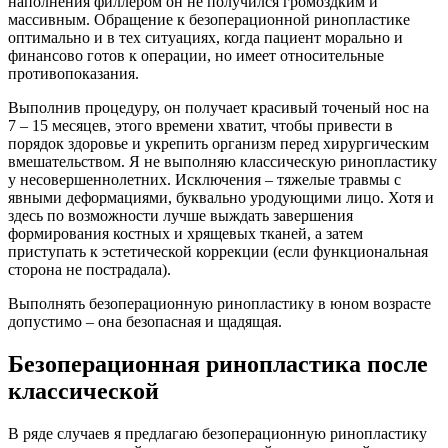
наполнения филлером он не получился громоздким и
массивным. Обращение к безоперационной ринопластике
оптимально и в тех ситуациях, когда пациент морально и
финансово готов к операции, но имеет относительные
противопоказания.
Выполнив процедуру, он получает красивый точеный нос на
7 – 15 месяцев, этого времени хватит, чтобы привести в
порядок здоровье и укрепить организм перед хирургическим
вмешательством. Я не выполняю классическую ринопластику
у несовершеннолетних. Исключения – тяжелые травмы с
явными деформациями, буквально уродующими лицо. Хотя и
здесь по возможности лучше выждать завершения
формирования костных и хрящевых тканей, а затем
приступать к эстетической коррекции (если функциональная
сторона не пострадала).
Выполнять безоперационную ринопластику в юном возрасте
допустимо – она безопасная и щадящая.
Безоперационная ринопластика после
классической
В ряде случаев я предлагаю безоперационную ринопластику