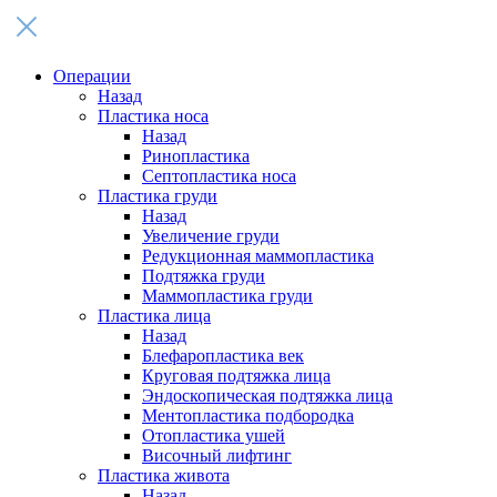
Операции
Назад
Пластика носа
Назад
Ринопластика
Септопластика носа
Пластика груди
Назад
Увеличение груди
Редукционная маммопластика
Подтяжка груди
Маммопластика груди
Пластика лица
Назад
Блефаропластика век
Круговая подтяжка лица
Эндоскопическая подтяжка лица
Ментопластика подбородка
Отопластика ушей
Височный лифтинг
Пластика живота
Назад