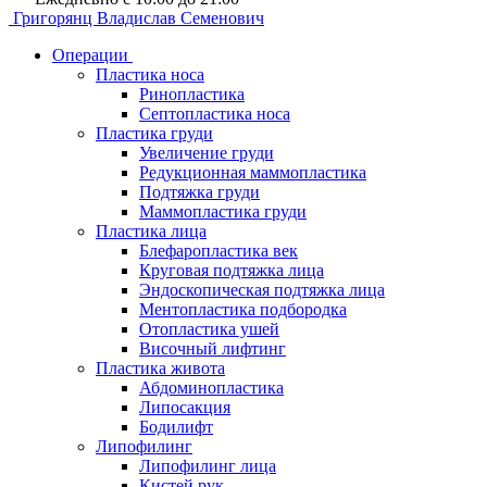
Григорянц
Владислав Семенович
Операции
Пластика носа
Ринопластика
Септопластика носа
Пластика груди
Увеличение груди
Редукционная маммопластика
Подтяжка груди
Маммопластика груди
Пластика лица
Блефаропластика век
Круговая подтяжка лица
Эндоскопическая подтяжка лица
Ментопластика подбородка
Отопластика ушей
Височный лифтинг
Пластика живота
Абдоминопластика
Липосакция
Бодилифт
Липофилинг
Липофилинг лица
Кистей рук