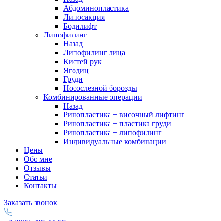
Абдоминопластика
Липосакция
Бодилифт
Липофилинг
Назад
Липофилинг лица
Кистей рук
Ягодиц
Груди
Носослезной борозды
Комбинированные операции
Назад
Ринопластика + височный лифтинг
Ринопластика + пластика груди
Ринопластика + липофилинг
Индивидуальные комбинации
Цены
Обо мне
Отзывы
Статьи
Контакты
Заказать звонок