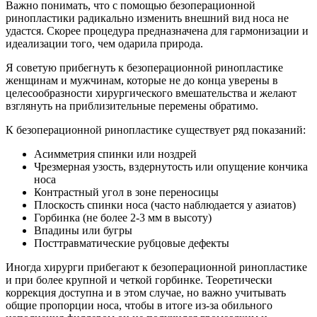
Важно понимать, что с помощью безоперационной
ринопластики радикально изменить внешний вид носа не
удастся. Скорее процедура предназначена для гармонизации и
идеализации того, чем одарила природа.
Я советую прибегнуть к безоперационной ринопластике
женщинам и мужчинам, которые не до конца уверены в
целесообразности хирургического вмешательства и желают
взглянуть на приблизительные перемены обратимо.
К безоперационной ринопластике существует ряд показаний:
Асимметрия спинки или ноздрей
Чрезмерная узость, вздернутость или опущение кончика
носа
Контрастный угол в зоне переносицы
Плоскость спинки носа (часто наблюдается у азиатов)
Горбинка (не более 2-3 мм в высоту)
Впадины или бугры
Посттравматические рубцовые дефекты
Иногда хирурги прибегают к безоперационной ринопластике
и при более крупной и четкой горбинке. Теоретически
коррекция доступна и в этом случае, но важно учитывать
общие пропорции носа, чтобы в итоге из-за обильного