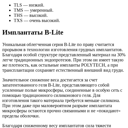
TLS — низкий.
TMS — умеренный.
THS — высокий.
TXS — очень высокий.
Имплантаты B-Lite
Уникальная облегченная серия B-Lite по праву считается
прорывом в технологии изготовления грудных имплантатов.
Благодаря особой структуре представленный материал на 30%
легче традиционных эндопротезов. При этом он имеет такую
же плотность, как остальные импланты POLYTECH, а при
трансплантации сохраняет естественный внешний вид груди.
Значительное снижение веса достигается за счет
запатентованного геля B-Lite, представляющего собой
усиленные полые микросферы, соединенные в особую сеть с
помощью традиционного силиконового геля. Для
изготовления такого материала требуется меньше силикона.
При этом даже при маловероятном разрыве имплантата
микросферы остаются прочно связанными и не «покидают»
пределы оболочки.
Благодаря сниженному весу имплантатов сила тяжести