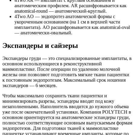
4Two AR — имплантат с круглым основанием и
анатомическим профилем. AR расшифровывается как
anatomical-round — анатомический-круглый.
4Two AO — эндопротез анатомической формы с
укороченным основанием (на 1 см в верхней части
имплантата). AO расшифровывается как anatomical-oval
— анатомически-овальный.
Экспандеры и сайзеры
Экспандеры груди — это специализированные имплантаты, в
основном использующиеся в реконструктивной
маммопластике. После операции по удалению молочной
железы они позволяют подготовить мягкие ткани пациентки
к постоянным эндопротезам. Максимальный срок ношения
экспандеров — 6 месяцев.
Чтобы максимально сохранить ткани пациентки и
минимизировать разрезы, эспандеры вводят под кожу
незаполненными. Наполнитель вводится до нужного объема
уже после окончательной установки. Компания POLYTECH в
основном ориентируется на анатомические эспандеры груди,
полностью соответствующие основным выпускаемым формам
эндопротезов. Для подготовки тканей к маммопластике
пациентке устанавливают временные импланты, которые по