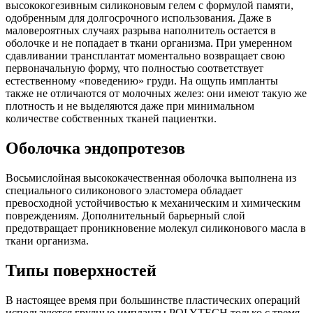
высококогезивным силиконовым гелем с формулой памяти,
одобренным для долгосрочного использования. Даже в
маловероятных случаях разрыва наполнитель остается в
оболочке и не попадает в ткани организма. При умеренном
сдавливании трансплантат моментально возвращает свою
первоначальную форму, что полностью соответствует
естественному «поведению» груди. На ощупь импланты
также не отличаются от молочных желез: они имеют такую же
плотность и не выделяются даже при минимальном
количестве собственных тканей пациентки.
Оболочка эндопротезов
Восьмислойная высококачественная оболочка выполнена из
специального силиконового эластомера обладает
превосходной устойчивостью к механическим и химическим
повреждениям. Дополнительный барьерный слой
предотвращает проникновение молекул силиконового масла в
ткани организма.
Типы поверхностей
В настоящее время при большинстве пластических операций
используются грудные импланты POLYTECH только с тремя