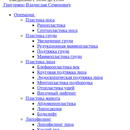
Григорянц
Владислав Семенович
Операции
Пластика носа
Ринопластика
Септопластика носа
Пластика груди
Увеличение груди
Редукционная маммопластика
Подтяжка груди
Маммопластика груди
Пластика лица
Блефаропластика век
Круговая подтяжка лица
Эндоскопическая подтяжка лица
Ментопластика подбородка
Отопластика ушей
Височный лифтинг
Пластика живота
Абдоминопластика
Липосакция
Бодилифт
Липофилинг
Липофилинг лица
Кистей рук