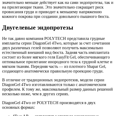
значительно меньше действует как на сами эндопротезы, так и
на прилегающие ткани. Это значительно сокращает риск
провисания груди и приводит к меньшему напряжению
кожного покрова при создании довольного пышного бюста.
Двугелевые эндопротезы
Не так давно компания POLYTECH представила грудные
импланты серии DiagonGel 4Two, которые за счет сочетания
двух различных гелей позволяют получить максимально
естественный внешний вид бюста. Задняя часть имплантата
состоит из более мягкого геля EasyFit Gel, обеспечивающего
оптимальное прилегание инородного тела к грудной клетке и
мягким тканям. Передняя часть — из плотного Shapar Gel,
создающего анатомически правильную проекцию груди.
В отличие от традиционных эндопротезов, модели серии
DiagonGel 4Two изготавливаются только с анатомическим
профилем. К тому же, максимальный размер данных решений
несколько ниже, чем в других сериях.
DiagonGel 4Two от POLYTECH производятся в двух
основных формах: