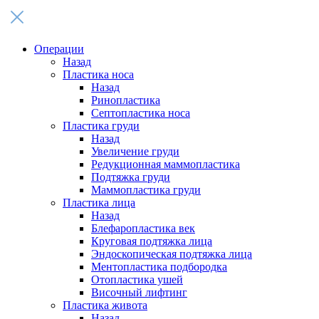
Операции
Назад
Пластика носа
Назад
Ринопластика
Септопластика носа
Пластика груди
Назад
Увеличение груди
Редукционная маммопластика
Подтяжка груди
Маммопластика груди
Пластика лица
Назад
Блефаропластика век
Круговая подтяжка лица
Эндоскопическая подтяжка лица
Ментопластика подбородка
Отопластика ушей
Височный лифтинг
Пластика живота
Назад