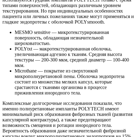
типами поверхностей, обладающих различным уровнем
текстурирования. Но при индивидуальных особенностях
пациента или личных пожеланиях также могут применяться и
гладкие эндопротезы с оболочкой POLYsmoooth.
MESMO sensitive — микротекстурированная
поверхность, обладающая незначительной
шероховатостью.
POLYtxt — макротекстурированная оболочка,
увеличивающая адгезию к тканям. Средняя высота
текстуры — 200-300 мкм, средний диаметр — 100-400
мкм.
Microthane — покрытие из сверхтонкой
микрополиуретановой пены. Оболочка эндопротеза
состоит из множества мелких капсул, которые
срастаются с тканями организма в процессе
приживления инородного тела.
Комплексные долгосрочные исследования показали, что
именно полиуретановые импланты POLYTECH имеют
минимальный риск образования фиброзных тканей (развития
капсулярной контрактуры), а также предотвращают
возможность смещения и ротации инородного тела.
Вероятность образования даже незначительной фиброзной
капсулы вокруг микрополиуретановых эндопротезов на 15%