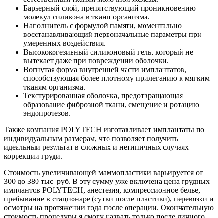
Барьерный слой, препятствующий проникновению
молекул силикона в ткани организма.
Наполнитель с формулой памяти, моментально
восстанавливающий первоначальные параметры при
умеренных воздействия.
Высококогезивный силиконовый гель, который не
вытекает даже при повреждении оболочки.
Вогнутая форма внутренней части имплантатов,
способствующая более плотному прилеганию к мягким
тканям организма.
Текстурированная оболочка, предотвращающая
образование фиброзной ткани, смещение и ротацию
эндопротезов.
Также компания POLYTECH изготавливает имплантаты по
индивидуальным размерам, что позволяет получить
идеальный результат в сложных и нетипичных случаях
коррекции груди.
Стоимость увеличивающей маммопластики варьируется от
300 до 380 тыс. руб. В эту сумму уже включена цена грудных
имплантов POLYTECH, анестезия, компрессионное белье,
пребывание в стационаре (сутки после пластики), перевязки и
осмотры на протяжении года после операции. Окончательную
стоимость процедуры я смогу назвать только после личного