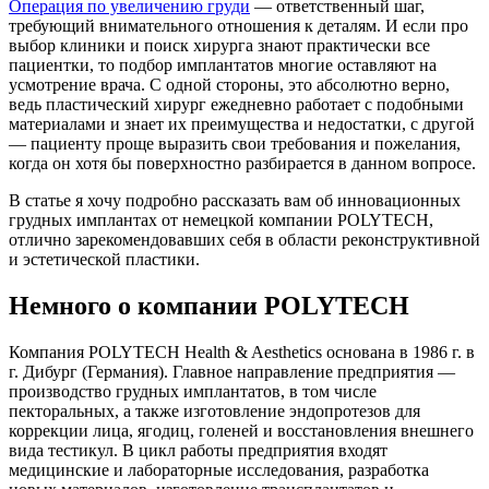
Операция по увеличению груди
— ответственный шаг,
требующий внимательного отношения к деталям. И если про
выбор клиники и поиск хирурга знают практически все
пациентки, то подбор имплантатов многие оставляют на
усмотрение врача. С одной стороны, это абсолютно верно,
ведь пластический хирург ежедневно работает с подобными
материалами и знает их преимущества и недостатки, с другой
— пациенту проще выразить свои требования и пожелания,
когда он хотя бы поверхностно разбирается в данном вопросе.
В статье я хочу подробно рассказать вам об инновационных
грудных имплантах от немецкой компании POLYTECH,
отлично зарекомендовавших себя в области реконструктивной
и эстетической пластики.
Немного о компании POLYTECH
Компания POLYTECH Health & Aesthetics основана в 1986 г. в
г. Дибург (Германия). Главное направление предприятия —
производство грудных имплантатов, в том числе
пекторальных, а также изготовление эндопротезов для
коррекции лица, ягодиц, голеней и восстановления внешнего
вида тестикул. В цикл работы предприятия входят
медицинские и лабораторные исследования, разработка