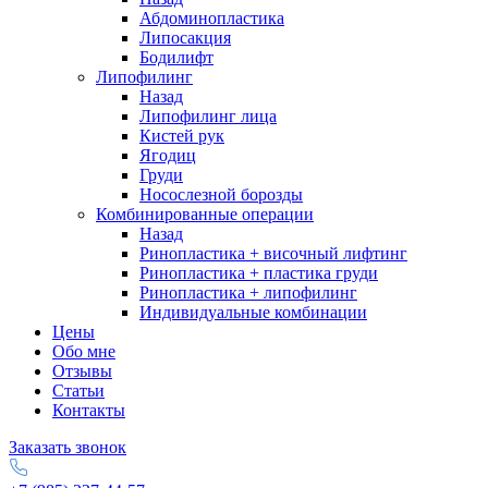
Абдоминопластика
Липосакция
Бодилифт
Липофилинг
Назад
Липофилинг лица
Кистей рук
Ягодиц
Груди
Носослезной борозды
Комбинированные операции
Назад
Ринопластика + височный лифтинг
Ринопластика + пластика груди
Ринопластика + липофилинг
Индивидуальные комбинации
Цены
Обо мне
Отзывы
Статьи
Контакты
Заказать звонок