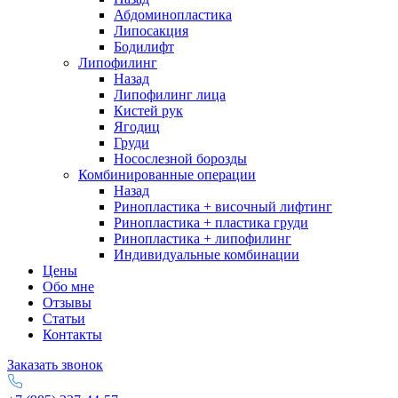
Абдоминопластика
Липосакция
Бодилифт
Липофилинг
Назад
Липофилинг лица
Кистей рук
Ягодиц
Груди
Носослезной борозды
Комбинированные операции
Назад
Ринопластика + височный лифтинг
Ринопластика + пластика груди
Ринопластика + липофилинг
Индивидуальные комбинации
Цены
Обо мне
Отзывы
Статьи
Контакты
Заказать звонок