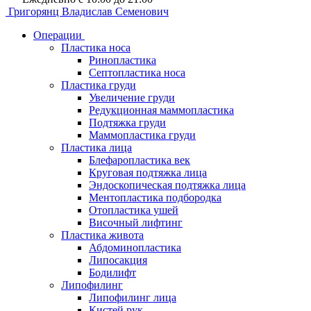
Григорянц
Владислав Семенович
Операции
Пластика носа
Ринопластика
Септопластика носа
Пластика груди
Увеличение груди
Редукционная маммопластика
Подтяжка груди
Маммопластика груди
Пластика лица
Блефаропластика век
Круговая подтяжка лица
Эндоскопическая подтяжка лица
Ментопластика подбородка
Отопластика ушей
Височный лифтинг
Пластика живота
Абдоминопластика
Липосакция
Бодилифт
Липофилинг
Липофилинг лица
Кистей рук