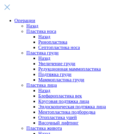
Операции
Назад
Пластика носа
Назад
Ринопластика
Септопластика носа
Пластика груди
Назад
Увеличение груди
Редукционная маммопластика
Подтяжка груди
Маммопластика груди
Пластика лица
Назад
Блефаропластика век
Круговая подтяжка лица
Эндоскопическая подтяжка лица
Ментопластика подбородка
Отопластика ушей
Височный лифтинг
Пластика живота
Назад