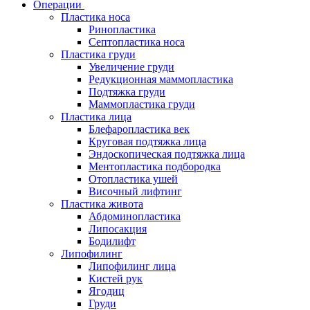
Операции
Пластика носа
Ринопластика
Септопластика носа
Пластика груди
Увеличение груди
Редукционная маммопластика
Подтяжка груди
Маммопластика груди
Пластика лица
Блефаропластика век
Круговая подтяжка лица
Эндоскопическая подтяжка лица
Ментопластика подбородка
Отопластика ушей
Височный лифтинг
Пластика живота
Абдоминопластика
Липосакция
Бодилифт
Липофилинг
Липофилинг лица
Кистей рук
Ягодиц
Груди