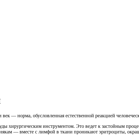
и
и век — норма, обусловленная естественной реакцией человечес
уды хирургическим инструментом. Это ведет к застойным процес
 синякам — вместе с лимфой в ткани проникают эритроциты, ок