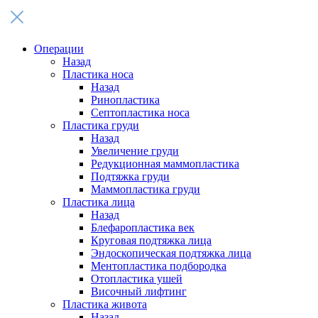
Операции
Назад
Пластика носа
Назад
Ринопластика
Септопластика носа
Пластика груди
Назад
Увеличение груди
Редукционная маммопластика
Подтяжка груди
Маммопластика груди
Пластика лица
Назад
Блефаропластика век
Круговая подтяжка лица
Эндоскопическая подтяжка лица
Ментопластика подбородка
Отопластика ушей
Височный лифтинг
Пластика живота
Назад