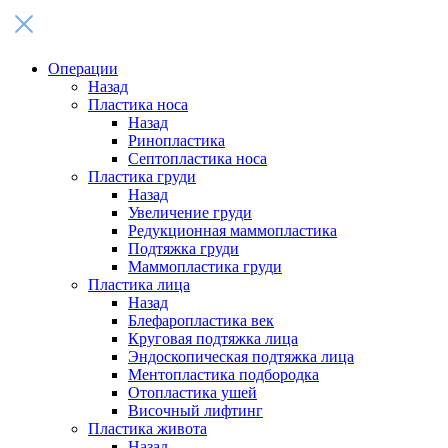
Операции
Назад
Пластика носа
Назад
Ринопластика
Септопластика носа
Пластика груди
Назад
Увеличение груди
Редукционная маммопластика
Подтяжка груди
Маммопластика груди
Пластика лица
Назад
Блефаропластика век
Круговая подтяжка лица
Эндоскопическая подтяжка лица
Ментопластика подбородка
Отопластика ушей
Височный лифтинг
Пластика живота
Назад