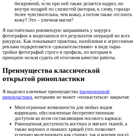
бескровной, если при ней также делается надрез, но
внутри ноздрей по слизистой (которая, к слову, гораздо
более чувствительна, чем кожа), а потом также отслоить
кожу? Это – уличная магия?
Я настоятельно рекомендую запрашивать у хирурга
фотографии и видеозаписи его результатов операций во всех
ракурсах. Как показывает практика, назойливая и агрессивная
реклама подкрепляется «доказательствами» в виде пары-
тройки фотографий строго в профиль, по которым в
принципе нельзя судить об итоговом качестве работы.
Преимущества классической
открытой ринопластики
Я выделил ключевые преимущества
традиционной
ринопластики
, которыми не может «похвастаться» закрытая:
Многогранные возможности для любых видов
коррекции, обусловленные беспрепятственным
доступом ко всем составляющим носового каркаса;
Равноценная доступность костных и мягких тканей, а
также верхних и нижних хрящей (что позволяет
успешно моделировать как спинку, так и кончик носа);