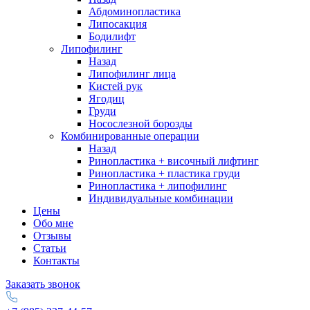
Абдоминопластика
Липосакция
Бодилифт
Липофилинг
Назад
Липофилинг лица
Кистей рук
Ягодиц
Груди
Носослезной борозды
Комбинированные операции
Назад
Ринопластика + височный лифтинг
Ринопластика + пластика груди
Ринопластика + липофилинг
Индивидуальные комбинации
Цены
Обо мне
Отзывы
Статьи
Контакты
Заказать звонок