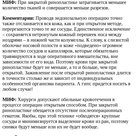
МИФ:
При закрытой ринопластике затрагивается меньшее
количество тканей и совершается меньше разрезов.
Комментарии:
Проводя эндонозальную операцию точно
также отслаивается вся кожа, как и при открытом методе,
перерезаются точно те же сосуды. Единственное исключение
– сохраняется нетронутым кожный перешеек носа между
ноздрями – в нижней части колумеллы. К слову, к слизистой
оболочке носовой полости и коже «подведено» огромное
количество сосудов и капилляров, которые обязательно
травмируются в ходе оперативного вмешательства, вне
зависимости от его вида. Поэтому крови при закрытой
ринопластике будет не меньше, а то и больше, чем при
открытой. Заживление после открытой ринопластики длится
в точности столько же и зависит от индивидуальных
особенностей организма пациента. А гипс придется носить в
любом случае!
МИФ:
Хирурги допускают обильные кровотечения в
процессе операции открытым способом. При закрытой
ринопластике обещается отсутствие послеоперационных
гематом. Якобы, при этой технике «обходятся» крупные
сосуды и минимизируется выделение крови из ран, поэтому
синяки будут меньше или их не будет вообще.