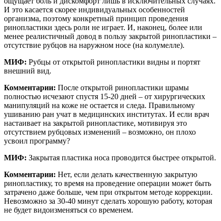
ощущает боль и дискомфорт лишь в исключительных случаях.
И это касается скорее индивидуальных особенностей
организма, поэтому конкретный принцип проведения
ринопластики здесь роли не играет. И, наконец, более или
менее реалистичный довод в пользу закрытой ринопластики –
отсутствие рубцов на наружном носе (на колумелле).
МИФ:
Рубцы от открытой ринопластики видны и портят
внешний вид.
Комментарии:
После открытой ринопластики шрамы
полностью исчезают спустя 15-20 дней – от хирургических
манипуляций на коже не остается и следа. Правильному
ушиванию ран учат в медицинских институтах. И если врач
настаивает на закрытой ринопластике, мотивируя это
отсутствием рубцовых изменений – возможно, он плохо
усвоил программу?
МИФ:
Закрытая пластика носа проводится быстрее открытой.
Комментарии:
Нет, если делать качественную закрытую
ринопластику, то время на проведение операции может быть
затрачено даже больше, чем при открытом методе коррекции.
Невозможно за 30-40 минут сделать хорошую работу, которая
не будет видоизменяться со временем.