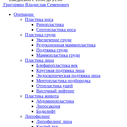
Григорянц
Владислав Семенович
Операции
Пластика носа
Ринопластика
Септопластика носа
Пластика груди
Увеличение груди
Редукционная маммопластика
Подтяжка груди
Маммопластика груди
Пластика лица
Блефаропластика век
Круговая подтяжка лица
Эндоскопическая подтяжка лица
Ментопластика подбородка
Отопластика ушей
Височный лифтинг
Пластика живота
Абдоминопластика
Липосакция
Бодилифт
Липофилинг
Липофилинг лица
Кистей рук