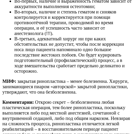
Во-первых, наличие и выраженность гематом зависит от
аккуратности выполнения остеотомии;
Во-вторых, наличие и степень гематом и синяков
контролируется и корректируется при помощи
противоотёчной терапии, проводимой во время
операции, и её успешность часто зависит от
анестезиолога (!!!).
В-третьих, адекватный хирург ни при каких
обстоятельствах не допустит, чтобы после коррекции
носа лицо пациента напоминало одно большое
последствие жестоких побоев. Он будет курировать
подготовительный (профилактический) процесс, а в
ходе вмешательства сработает предельно деликатно и
осторожно.
МИФ:
закрытая ринопластика – менее болезненна. Хирурги,
занимающиеся пиаром «авторской» закрытой ринопластики,
утверждают, что она безболезненна.
Комментарии:
Открою секрет – безболезненна любая
пластическая операция, тем более ринопластика, поскольку
выполняется либо под местной анестезией, сочетанной с
внутривенной седацией, либо под общим наркозом. Невзирая
на сложность процесса, ринопластика отличается легкой
реабилитацией – в восстановительном периоде пациент