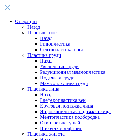
Операции
Назад
Пластика носа
Назад
Ринопластика
Септопластика носа
Пластика груди
Назад
Увеличение груди
Редукционная маммопластика
Подтяжка груди
Маммопластика груди
Пластика лица
Назад
Блефаропластика век
Круговая подтяжка лица
Эндоскопическая подтяжка лица
Ментопластика подбородка
Отопластика ушей
Височный лифтинг
Пластика живота
Назад