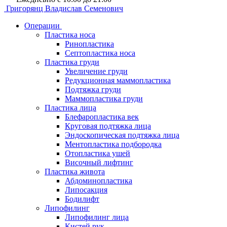
Григорянц
Владислав Семенович
Операции
Пластика носа
Ринопластика
Септопластика носа
Пластика груди
Увеличение груди
Редукционная маммопластика
Подтяжка груди
Маммопластика груди
Пластика лица
Блефаропластика век
Круговая подтяжка лица
Эндоскопическая подтяжка лица
Ментопластика подбородка
Отопластика ушей
Височный лифтинг
Пластика живота
Абдоминопластика
Липосакция
Бодилифт
Липофилинг
Липофилинг лица
Кистей рук