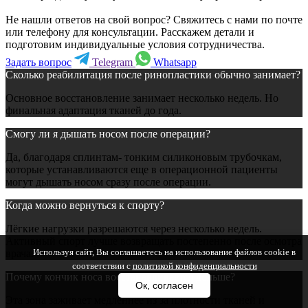
Не нашли ответов на свой вопрос? Свяжитесь с нами по почте
или телефону для консультации. Расскажем детали и
подготовим индивидуальные условия сотрудничества.
Задать вопрос
Telegram
Whatsapp
Сколько реабилитация после ринопластики обычно занимает?
Основное восстановление занимает несколько недель. Но
финальная адаптация тканей до года.
Смогу ли я дышать носом после операции?
Да, благодаря сплинтам- тонким силиконовым трубочкам,
которые устанавливаются еще в операционной пациенты
могут дышать носом сразу после операции.
Когда можно вернуться к спорту?
Лёгкие нагрузки разрешаются через несколько недель.
Активный спорт лучше возвращать постепенно после осмотра
Используя сайт, Вы соглашаетесь на использование файлов cookie в
врача.
соответствии с
политикой конфиденциальности
Почему кончик носа восстанавливается дольше?
Ок, согласен
Эта зона заживает медленнее из за плотности тканей и