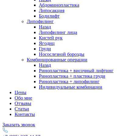
Абдоминопластика
Липосакция
Бодилифт
Липофилинг
Назад
Липофилинг лица
Кистей рук
Ягодиц
Груди
Носослезной борозды
Комбинированные операции
Назад
Ринопластика + височный лифтинг
Ринопластика + пластика груди
Ринопластика + липофилинг
Индивидуальные комбинации
Цены
Обо мне
Отзывы
Статьи
Контакты
Заказать звонок