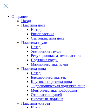
Операции
Назад
Пластика носа
Назад
Ринопластика
Септопластика носа
Пластика груди
Назад
Увеличение груди
Редукционная маммопластика
Подтяжка груди
Маммопластика груди
Пластика лица
Назад
Блефаропластика век
Круговая подтяжка лица
Эндоскопическая подтяжка лица
Ментопластика подбородка
Отопластика ушей
Височный лифтинг
Пластика живота
Назад