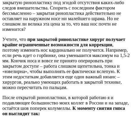
закрытую ринопластику под эгидой отсутствия каких-либо
следов вмешательства. Спорить с последним фактором
бессмысленно – закрытая ринопластика действительно не
оставляет на наружном носе ни малейшего шрама. Но не
слишком ли велика эта цена за то, что ваш нос почти не
изменится?
Учтите, что
при закрытой ринопластике хирург получает
крайне ограниченные возможности для коррекции
,
поэтому изменить нос кардинально не получится. Например,
если речь идет о горбинке, она уменьшится максимум на 1,5-2
мм. Кончик носа и вовсе не принято оперировать при
закрытом доступе – работа слишком щепетильна, тонка и
«ювелирна», чтобы выполнять ее фактически вслепую. К
этим недостаткам добавляется еще один важный нюанс –
хирургов, реально умеющих работать в закрытой технике,
можно пересчитать по пальцам.
После открытой ринопластики, в которой работаю я и
подавляющее большинство моих коллег в России и на западе,
остаётся шов поперек колумеллы.
К моменту снятия гипса
он выглядит так: