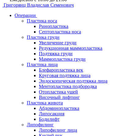
Григорянц
Владислав Семенович
Операции
Пластика носа
Ринопластика
Септопластика носа
Пластика груди
Увеличение груди
Редукционная маммопластика
Подтяжка груди
Маммопластика груди
Пластика лица
Блефаропластика век
Круговая подтяжка лица
Эндоскопическая подтяжка лица
Ментопластика подбородка
Отопластика ушей
Височный лифтинг
Пластика живота
Абдоминопластика
Липосакция
Бодилифт
Липофилинг
Липофилинг лица
Кистей рук