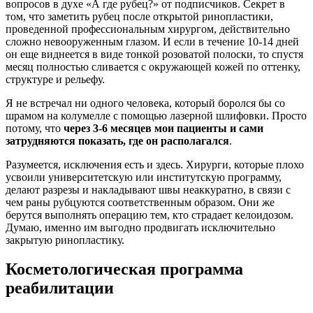
вопросов в духе «А где рубец?» от подписчиков. Секрет в
том, что заметить рубец после открытой ринопластики,
проведенной профессиональным хирургом, действительно
сложно невооруженным глазом. И если в течение 10-14 дней
он еще виднеется в виде тонкой розоватой полоски, то спустя
месяц полностью сливается с окружающей кожей по оттенку,
структуре и рельефу.
Я не встречал ни одного человека, который боролся бы со
шрамом на колумелле с помощью лазерной шлифовки. Просто
потому, что
через 3-6 месяцев мои пациенты и сами
затрудняются показать, где он располагался
.
Разумеется, исключения есть и здесь. Хирурги, которые плохо
усвоили университетскую или институтскую программу,
делают разрезы и накладывают швы неаккуратно, в связи с
чем раны рубцуются соответственным образом. Они же
берутся выполнять операцию тем, кто страдает келоидозом.
Думаю, именно им выгодно продвигать исключительно
закрытую ринопластику.
Косметологическая программа
реабилитации