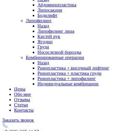
Абдоминопластика
Липосакция
Бодилифт
Липофилинг
Назад
Липофилинг лица
Кистей рук
Ягодиц
Груди
Носослезной борозды
Комбинированные операции
Назад
Ринопластика + височный лифтинг
Ринопластика + пластика груди
Ринопластика + липофилинг
Индивидуальные комбинации
Цены
Обо мне
Отзывы
Статьи
Контакты
Заказать звонок