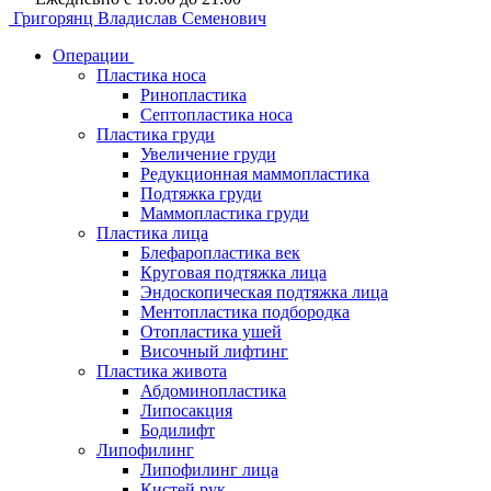
Григорянц
Владислав Семенович
Операции
Пластика носа
Ринопластика
Септопластика носа
Пластика груди
Увеличение груди
Редукционная маммопластика
Подтяжка груди
Маммопластика груди
Пластика лица
Блефаропластика век
Круговая подтяжка лица
Эндоскопическая подтяжка лица
Ментопластика подбородка
Отопластика ушей
Височный лифтинг
Пластика живота
Абдоминопластика
Липосакция
Бодилифт
Липофилинг
Липофилинг лица
Кистей рук