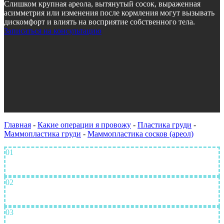
Слишком крупная ареола, вытянутый сосок, выраженная
асимметрия или изменения после кормления могут вызывать
дискомфорт и влиять на восприятие собственного тела.
Записаться на консультацию
Главная
-
Какие операции я провожу
-
Пластика груди
-
Маммопластика груди
-
Маммопластика сосков (ареол)
01
Безопасность пациентов обеспечивается не только хирургом,
но и лучшей командой специалистов
02
Индивидуальный подход к каждому моему пациенту: от
первой консультации до завершения реабилитации
03
Использование высокотехнологичного оборудования и