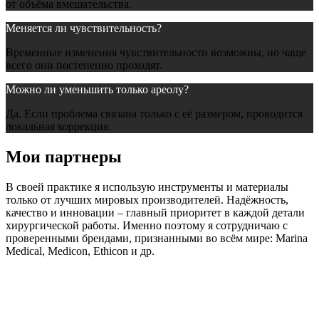
от объёма вмешательства.
Меняется ли чувствительность?
Временные изменения чувствительности возможны, но чаще
всего они постепенно проходят.
Можно ли уменьшить только ареолу?
Да. Если проблема связана только с её размером, проводится
локальная коррекция.
Мои партнеры
В своей практике я использую инструменты и материалы
только от лучших мировых производителей. Надёжность,
качество и инновации – главный приоритет в каждой детали
хирургической работы. Именно поэтому я сотрудничаю с
проверенными брендами, признанными во всём мире: Marina
Medical, Medicon, Ethicon и др.