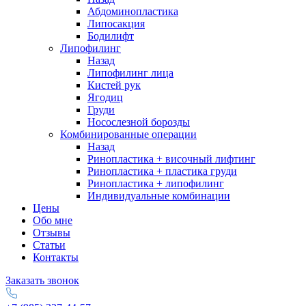
Абдоминопластика
Липосакция
Бодилифт
Липофилинг
Назад
Липофилинг лица
Кистей рук
Ягодиц
Груди
Носослезной борозды
Комбинированные операции
Назад
Ринопластика + височный лифтинг
Ринопластика + пластика груди
Ринопластика + липофилинг
Индивидуальные комбинации
Цены
Обо мне
Отзывы
Статьи
Контакты
Заказать звонок