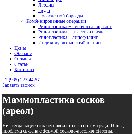
Ягодиц
Груди
Носослезной борозды
Комбинированные операции
Ринопластика + височный лифтинг
Ринопластика + пластика груди
Ринопластика + липофилинг
Индивидуальные комбинации
Цены
Обо мне
Отзывы
Статьи
Контакты
+7 (985) 227-44-57
Заказать звонок
Маммопластика сосков
(ареол)
Не всегда пациенток беспокоит только объём груди. Иногда
проблема связана с формой сосково-ареолярной зоны.