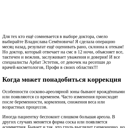
Для тех кто ещё сомневается в выборе доктора, смело
выбирайте Владислава Семёновича! Я сделала операцию
месяц назад, результат ещё оценивать рано, склонна к отекам!
Но доктор, который отвечает на смс в 12 ночи, объясняет все,
тактичен и вежлив, заслуживает уважения и доверия! И все
специалисты Арбат Эстетик, от девочек на ресепшн до
врачей-косметологов, Профи в своих областях!!!
Когда может понадобиться коррекция
Особенности сосково-ареолярной зоны бывают врождёнными
или появляются со временем. Часто изменения происходят
после беременности, кормления, снижения веса или
возрастных процессов.
Иногда пациентку беспокоит слишком большая ареола. В
других случаях меняется форма соска или появляется
асимметрия. Бывает и так, что грудь выглядит гармонично, но