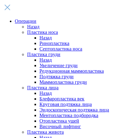
Операции
Назад
Пластика носа
Назад
Ринопластика
Септопластика носа
Пластика груди
Назад
Увеличение груди
Редукционная маммопластика
Подтяжка груди
Маммопластика груди
Пластика лица
Назад
Блефаропластика век
Круговая подтяжка лица
Эндоскопическая подтяжка лица
Ментопластика подбородка
Отопластика ушей
Височный лифтинг
Пластика живота
Назад